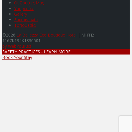
Οι Σουίτες Μας
Υπηρεσίες
Gallery
Επικοινωνία
Tοποθεσία
©2026
La Bellezza Eco Boutique Hotel
|
MHTE:
1167K134K1330501
by WebYourBiz
SAFETY PRACTICES -
LEARN MORE
Book Your Stay