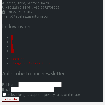
Kamari, Thira, Santorini 84700
+30 22860 31461, +30 6972703005
+30 22860 31462
info@labellezzasantorini.com
Follow us on
F
I
Y
G
Location
Things To Do In Santorini
Subscribe to our newsletter
Full Name
Email
Subscribing I accept the privacy rules of this site