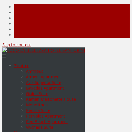
Skip to content
Σουίτες
Ammoudi
Armeni Apartment
Avis Superior Suite
Baxedes Apartment
Gialos Suite
Kamari Maisonette House
Monolithos
Perissa Suite
Perivolos Apartment
Red Beach Apartment
Vlychada Suite