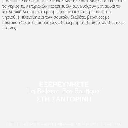
μοναδικών κολυμβητικών παραλιών της Σαντορίνης. Το λευκό και
το γκρίζο των κτιριακών κατασκευών συνδυάζουν μοναδικά το
κυκλαδικό λευκό με τα μαύρα ηφαιστειακά πετρώματα του
νησιού. Η πλειοψηφία των σουιτών διαθέτει βεράντες με
ιδιωτικό τζακούζι και ορισμένα διαμερίσματα διαθέτουν ιδιωτικές
πισίνες.
ΕΞΕΡΕΥΝΗΣΤΕ
‘La Bellezza Eco Boutique ’
ΣΤΗ ΣΑΝΤΟΡΙΝΗ
Ζήστε τις αξέχαστες στιγμές χαλάρωσης και ιδιωτικότητας στο νησί